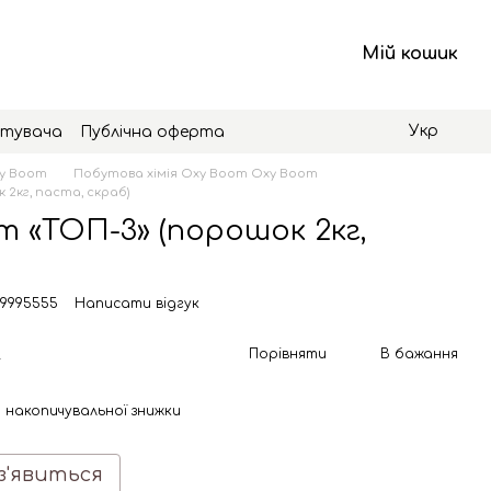
Мій кошик
Укр
стувача
Публічна оферта
xy Boom
Побутова хімія Oxy Boom Oxy Boom
2кг, паста, скраб)
 «ТОП-3» (порошок 2кг,
 9995555
Написати відгук
н
Порівняти
В бажання
 накопичувальної знижки
з'явиться