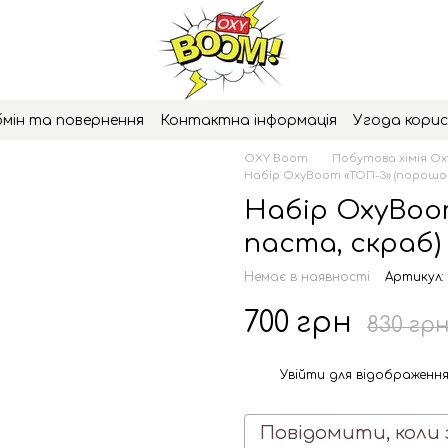
мін та повернення
Контактна інформація
Угода кори
OXY Boom
Побутова хімія O
Набір OxyBoom «ТОП-3» (порошок 
Набір OxyBoom
паста, скраб)
Немає в наявності
Артикул:
700 грн
830 гр
Увійти
для відображення
%
Повідомити, коли 