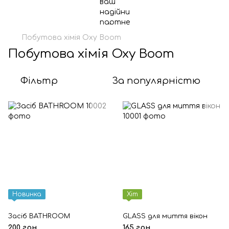
Побутова хімія Oxy Boom
Побутова хімія Oxy Boom
Фільтр
За популярністю
Новинка
Хіт
Засіб BATHROOM
GLASS для миття вікон
200 грн
165 грн