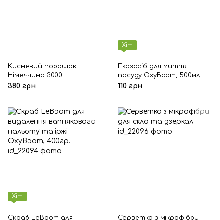
Хіт
Кисневий порошок
Екозасіб для миття
Німеччина 3000
посуду OxyBoom, 500мл.
380 грн
110 грн
Хіт
Скраб LeBoom для
Серветка з мікрофібри