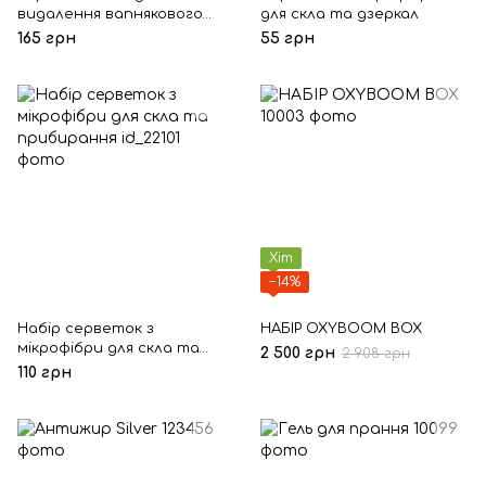
видалення вапнякового
для скла та дзеркал
нальоту та іржі OxyBoom,
165 грн
55 грн
400гр.
Хіт
−14%
Набір серветок з
НАБІР OXYBOOM BOX
мікрофібри для скла та
2 500 грн
2 908 грн
прибирання
110 грн