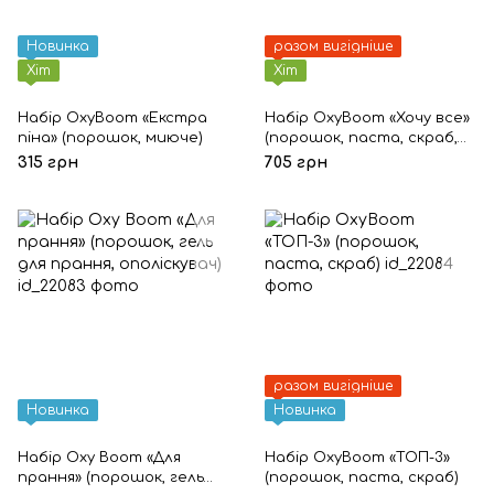
Новинка
разом вигідніше
Хіт
Хіт
Набір OxyBoom «Екстра
Набір OxyBoom «Хочу все»
піна» (порошок, миюче)
(порошок, паста, скраб,
миюче, серветки)
315 грн
705 грн
разом вигідніше
Новинка
Новинка
Набір Oxy Boom «Для
Набір OxyBoom «ТОП-3»
прання» (порошок, гель
(порошок, паста, скраб)