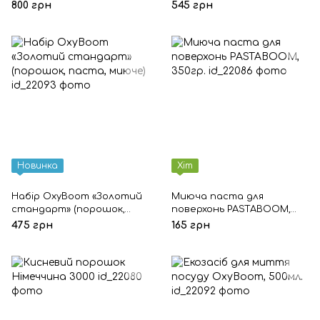
для прання, ополіскувач)
800 грн
545 грн
Новинка
Хіт
Набір OxyBoom «Золотий
Миюча паста для
стандарт» (порошок,
поверхонь PASTABOOM,
паста, миюче)
350гр.
475 грн
165 грн